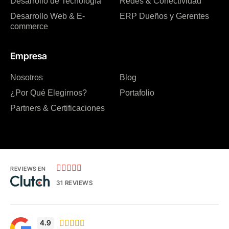
Desarrollo de Tecnología
Redes & Conectividad
Desarrollo Web & E-
ERP Dueños y Gerentes
commerce
Empresa
Nosotros
Blog
¿Por Qué Elegirnos?
Portafolio
Partners & Certificaciones





REVIEWS EN
31 REVIEWS
4.9




