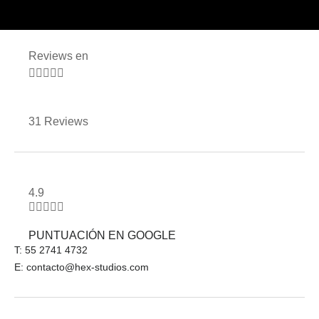
Reviews en





31 Reviews
4.9





PUNTUACIÓN EN GOOGLE
T: 55 2741 4732
E: contacto@hex-studios.com