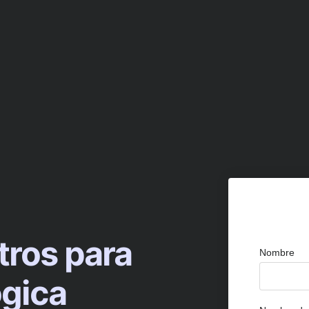
tros para
Nombre
ógica